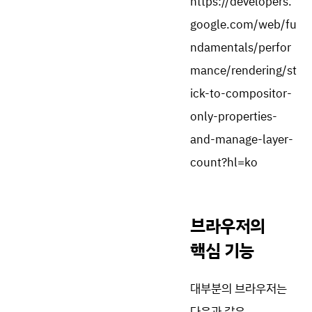
https://developers.
google.com/web/fu
ndamentals/perfor
mance/rendering/st
ick-to-compositor-
only-properties-
and-manage-layer-
count?hl=ko
브라우저의
핵심 기능
대부분의 브라우저는
다음과 같은