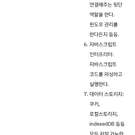
연결해주는 뒷단
역할을 한다.
윈도우 관리를
한다든지 등등.
자바스크립트
인터프리터:
자바스크립트
코드를 파싱하고
실행한다.
데이터 스토리지:
쿠키,
로컬스토리지,
indexedDB 등등
모든 저장 가능한