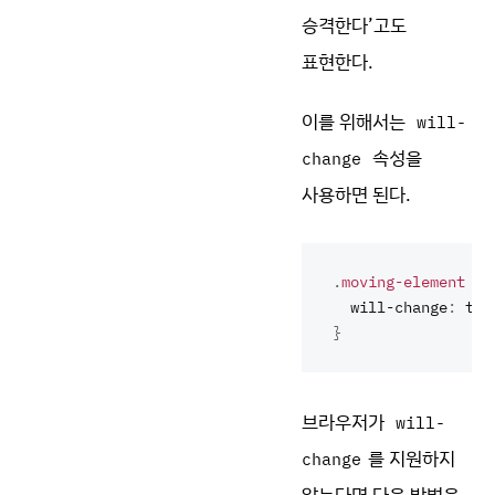
승격한다’고도
표현한다.
이를 위해서는
will-
속성을
change
사용하면 된다.
.
moving-element
 {
  will-change
:
 tra
}
브라우저가
will-
를 지원하지
change
않는다면 다음 방법을