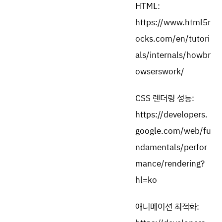
HTML:
https://www.html5r
ocks.com/en/tutori
als/internals/howbr
owserswork/
CSS 렌더링 성능:
https://developers.
google.com/web/fu
ndamentals/perfor
mance/rendering?
hl=ko
애니메이션 최적화: